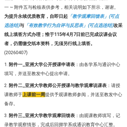
一 ~ 附件五与检核表供参考，相关说明如下所示，谢谢。
为提升永续优质教育，自即日起
「教学观摩回馈表」(可点
选连结)
与
「有效教学行为自评与反思表」(可点选连结)
改采
线上填答方式办理；惟于115年4月7日前已完成议课会议
者，仍需缴交纸本资料，无须另行线上填答。
(20260407)
1.
附件一_亚洲大学公开授课申请表
：由各学系与通识中心
填写，并送至教发中心提出申请。
2.
附件二_亚洲大学教师公开授课与教学观摩说课表
：请授
课教师于
上课前一周
提供予观课教师参阅，并送至教发中心
备存。
3.
附件三_亚洲大学教学观摩回馈表
：由观课教师填写，记
录教学观察情形，完成后回掷学系或通识教育中心汇整。