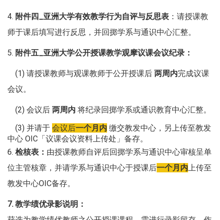
4.
附件四_亚洲大学有效教学行为自评与反思表
：请授课教
师于课后填写进行反思，并回掷学系与通识中心汇整。
5.
附件五_亚洲大学公开授课教学观摩议课会议纪录
：
(1) 请授课教师与观课教师于公开授课后
两周内
完成议课
会议。
(2) 会议后
两周内
将纪录回掷学系或通识教育中心汇整。
(3) 并请于
会议后
一个月内
缴交教发中心，另上传至教发
中心 OIC「
议课会议资料上传处
」备存。
6.
检核表：
由授课教师自评后回掷学系与通识中心审核呈单
位主管核章，并请学系与通识中心于授课后
一个月内
上传至
教发中心OIC备存。
7. 教学绩优录影说明
：
获选为教学绩优教师之公开授课课程，需进行录影留存，作