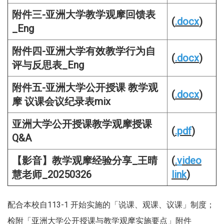
附件三-亚洲大学教学观摩回馈表
(
.docx
)
_Eng
附件四-亚洲大学有效教学行为自
(
.docx
)
评与反思表_Eng
附件五-亚洲大学公开授课 教学观
(
.docx
)
摩 议课会议纪录表mix
亚洲大学公开授课教学观摩授课
(
.pdf
)
Q&A
【影音】教学观摩经验分享_王晴
(
.
v
ideo
慧老师_20250326
link
)
配合本校自113-1 开始实施的「说课、观课、议课」制度；
检附「亚洲大学公开授课与教学观摩实施要点」附件