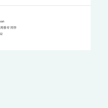
wan
:周香岑 同学
52