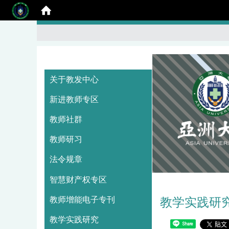
:::
关于教发中心
新进教师专区
教师社群
教师研习
法令规章
智慧财产权专区
教师增能电子专刊
教学实践研
教学实践研究
Share