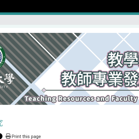
究
Print this page