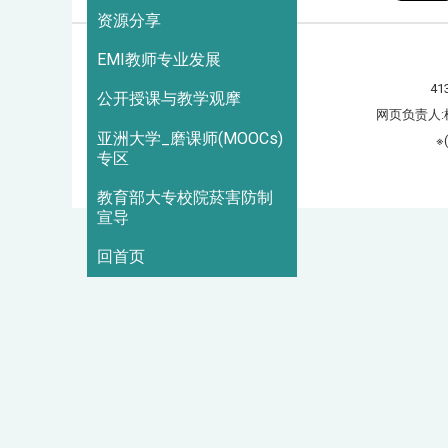
资源分享
EMI教师专业发展
41
公开授课与教学观摩
网页负责人:
亚洲大学_磨课师(MOOCs)
※
专区
造访人次 : 3051893
教育部大专校院菸害防制
宣导
回首页