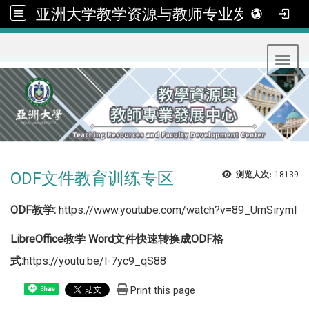
亚洲大学教学资源与教师专业发展中心
:::
Toggl
ODF文件教育训练专区
浏览人次:
18139
ODF教学:
https://www.youtube.com/watch?v=89_UmSirymI
LibreOffice教学 Word文件快速转换成ODF格
式:
https://youtu.be/l-7yc9_qS88
Print this page
Share