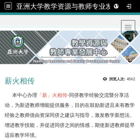
亚洲大学教学资源与教师专业发展中心
:::
Toggl
薪火相传
浏览人次:
4562
本中心办理
「新」火相传
-同侪教学经验交流暨分享活
动，为新进教师增能提供服务，目的在鼓励新进且未有教学
经验之教师借由资深同侪之建议与指导，激发教学新想法、
增进教学技能，并促进同侪之间的情感，期使新进教师提早
适应教学环境。