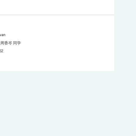
wan
:周香岑 同学
52