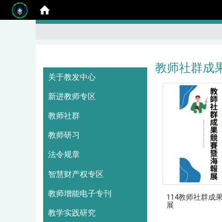
教师社群成
:::
关于教发中心
新进教师专区
教师社群
教师研习
法令规章
智慧财产权专区
教师增能电子专刊
114教师社群成
展
教学实践研究