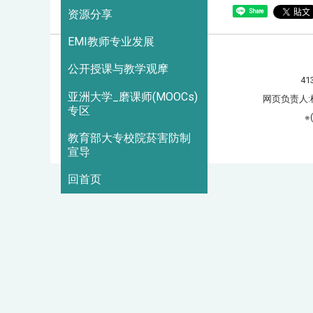
Share
资源分享
EMI教师专业发展
公开授课与教学观摩
41
亚洲大学_磨课师(MOOCs)
网页负责人:
专区
※
教育部大专校院菸害防制
造访人次 : 3067158
宣导
回首页