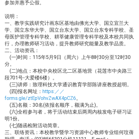
参加并惠予公假。
说明：
一、教学实践研究计画东区基地由佛光大学、国立宜兰大
学、国立东华大学、国立台东大学、国立台东专科学校、圣
母医护管理专科学校、耕莘健康管理专科学校及本校共同执
行，办理教师研习活动，提升教师研究能量及教学品质。
二、活动资讯：
(一)时间：115年5月9日（周六）上午8时30分至12时30
分。
(二)地点：本校中央校区北二区基地营（花莲市中央路三
段701号-大爱楼6楼）。
(三)讲师：致理科技大学通识教育学部陈讲座教授超明。
(四)报名网址：
https:／／
forms.gle/ztEpVohvZwAX4pCZ6
。
(五)名额：30名(依报名顺序，额满为止)。
(六)全程参与者，将于活动结束后两周内核发电子研习证
明1份。
(七)随函检附活动简章。
三、联络资讯：本校教学暨学习资源中心教师专业组何玟蒨