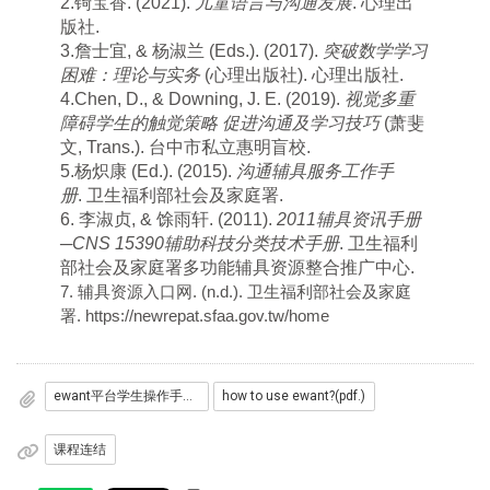
2.
锜宝香
. (2021).
儿童语言与沟通发展
.
心理出
版社
.
3.
詹士宜
, &
杨淑兰
(Eds.). (2017).
突破数学学习
困难：理论与实务
(
心理出版社
).
心理出版社
.
4.
Chen, D., & Downing, J. E. (2019).
视觉多重
障碍学生的触觉策略
促进沟通及学习技巧
(
萧斐
文
, Trans.).
台中市私立惠明盲校
.
5.
杨炽康
(Ed.). (2015).
沟通辅具服务工作手
册
.
卫生福利部社会及家庭署
.
6.
李淑贞
, &
馀雨轩
. (2011).
2011
辅具资讯手册
─CNS 15390
辅助科技分类技术手册
.
卫生福利
部社会及家庭署多功能辅具资源整合推广中心
.
7. 辅具资源入口网
. (n.d.).
卫生福利部社会及家庭
署
.
https://newrepat.sfaa.gov.tw/home
ewant平台学生操作手册(pdf.)
how to use ewant?(pdf.)
课程连结