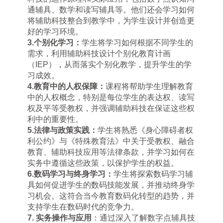
通辅具、数学和读写辅具等。他们还会学习如何
将辅助科技整合到教学中，为学生设计并创造更
好的学习环境。
3.
个别化学习：
学生将学习如何根据不同学生的
需求，利用辅助科技设计个别化教育计画
（
IEP
），从而落实个别化教学，提升学生的学
习成效。
4.
教育中的人权保障：
课程将帮助学生理解教育
中的人权概念，特别是每位学生的表达权、读写
权及平等受教权，并强调辅助科技在保证这些权
利中的重要性。
5.
法律与政策实践：
学生将熟悉《身心障碍者权
利公约》与《特殊教育法》中关于受教权、融合
教育、辅助科技应用等法律条款，并学习如何在
实务中遵循这些政策，以保护学生的权益。
6.
数码学习与终身学习：
学生将探索数码学习辅
具如何促进学生的数码技能发展，并推动终身学
习机会。这符合当今教育数码化转型的趋势，并
支持学生在数码时代的竞争力。
7.
实务操作与应用
：通过深入了解数字点辅具技