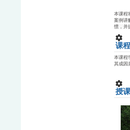
本课程
案例讲
惯，并
课
本课程
其成因
授