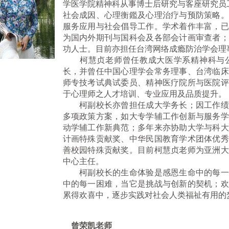
学医学院精神科从事博士后研究与客座研究员工
社会成因、心理衡鑑及心理治疗与预防策略。
服务应用与社会倡导工作。学术着作丰富，已
为国内外期刊与国科会及各部会计画审查者；
功人士。目前亦担任台湾网络成瘾防治学会理
柯慧贞老师曾任教成大医学系精神科与公
长，并曾任中国心理学会常务理事、台湾临床
师专技考试典试委员、精神医疗院所与医院评
于心理师之人才培训、专业应用及品质提升。
柯副校长亦曾担任成大学务长；因工作绩
多项政策方案，如大专学辅工作创新与服务学
动学辅工作新典范；多年来亦协助大学与科大
计画特殊贡献奖、中华民国教育学术团体优秀
善校园特殊贡献奖。目前柯慧贞老师为亚洲大
中心主任。
柯副校长的生命体验是感恩生命中的每一
中的每一困难，当它是挑战与创新的契机；欢
累得欢喜中，逐步实践对社会人类福祉有用的
曾荣凯老师