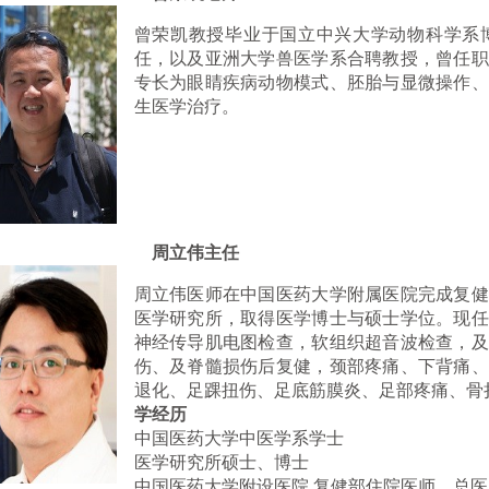
曾荣凯教授毕业于国立中兴大学动物科学系
任，以及亚洲大学兽医学系合聘教授，曾任职
专长为眼睛疾病动物模式、胚胎与显微操作、
生医学治疗。
周立伟主任
周立伟医师在中国医药大学附属医院完成复健
医学研究所，取得医学博士与硕士学位。现任
神经传导肌电图检查，软组织超音波检查，及
伤、及脊髓损伤后复健，颈部疼痛、下背痛、
退化、足踝扭伤、足底筋膜炎、足部疼痛、骨
学经历
中国医药大学中医学系学士
医学研究所硕士、博士
中国医药大学附设医院 复健部住院医师、总医