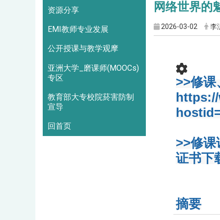
网络世界的魅
资源分享
2026-03-02
李
EMI教师专业发展
公开授课与教学观摩
亚洲大学_磨课师(MOOCs)
专区
>>修
https:
教育部大专校院菸害防制
宣导
hostid
回首页
>>修
证书下载
摘要