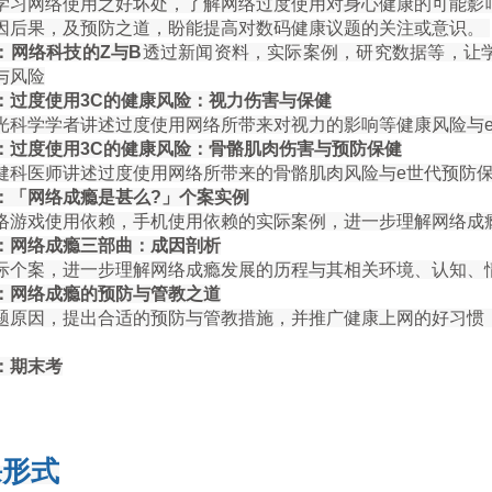
学习网络使用之好坏处，了解网络过度使用对身心健康的可能影
因后果，及预防之道，盼能提高对数码健康议题的关注或意识。
：网络科技的
Z
与
B
透过新闻资料，实际案例，研究数据等，让
与风险
：过度使用3C的健康风险：视力伤害与保健
光科学学者讲述过度使用网络所带来对视力的影响等健康风险与
：过度使用
3C
的健康风险：骨骼肌肉伤害与预防保健
健科医师讲述过度使用网络所带来的骨骼肌肉风险与e世代预防
：「网络成瘾是甚么
?
」个案实例
络游戏使用依赖，手机使用依赖的实际案例，进一步理解网络成
：网络成瘾三部曲：成因剖析
际个案，进一步理解网络成瘾发展的历程与其相关环境、认知、
：网络成瘾的预防与管教之道
题原因，提出合适的预防与管教措施，并推广健康上网的好习惯
：期末考
课形式