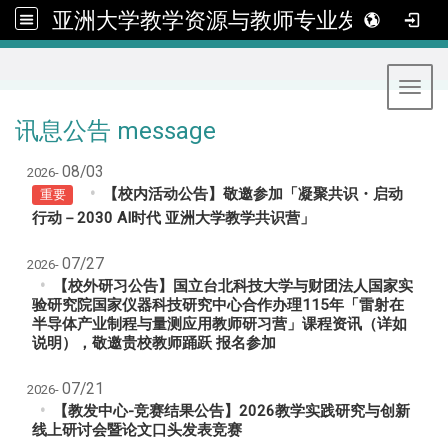
亚洲大学教学资源与教师专业发展中心
:::
Toggl
讯息公告 message
08/03
2026-
【校内活动公告】
敬邀参加「凝聚共识・启动
重要
行动－2030 AI时代 亚洲大学教学共识营」
07/27
2026-
【校外研习公告】
国立台北科技大学与财团法人国家实
验研究院国家仪器科技研究中心合作办理115年「雷射在
半导体产业制程与量测应用教师研习营」课程资讯（详如
说明），敬邀贵校教师踊跃 报名参加
07/21
2026-
【教发中心-竞赛结果公告】
2026教学实践研究与创新
线上研讨会暨论文口头发表竞赛