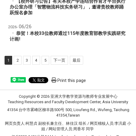
【校外研习公告】
有关本校产学连结合作育才平台执行
办公室办理「智慧物流科技实务研习」，邀请贵校教师踊
跃报名参加
06/26
2026-
恭贺！本校33位教师通过115年度教育部教学实践研究
计画!
1
2
3
4
5
下一页
最后
Print this page
Share
Copyright © 2026 亚洲大学教学资源与教师专业发展中心
Teaching Resources and Faculty Development Center, Asia University
41354 台中市雾峰区柳丰路500号 500, Lioufeng Rd., Wufeng, Taichung
41354,Taiwan
网页负责人:柯慧贞 副校长兼主任、林佳汉 组长 / 网页稽核人员:李汎庭 小
姐 / 网站管理人员:周香岑 同学