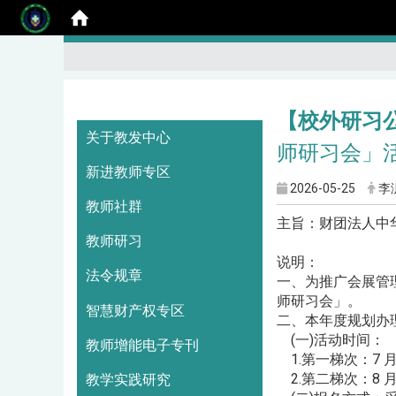
【校外研习
:::
关于教发中心
师研习会」
新进教师专区
2026-05-25
李
教师社群
主旨：财团法人中
教师研习
说明：
法令规章
一、为推广会展管
师研习会」。
智慧财产权专区
二、本年度规划办理
(一)活动时间：
教师增能电子专刊
1.第一梯次：7 月 
2.第二梯次：8 月 2
教学实践研究