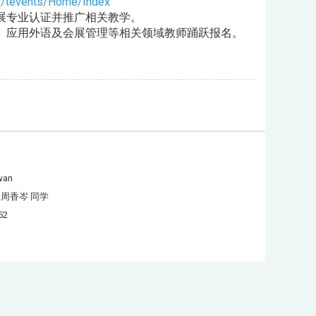
.tw/tevents/Home/Index
展专业认证并推广相关教学。
、应用外语及会展管理等相关领域教师踊跃报名。
wan
:周香岑 同学
52