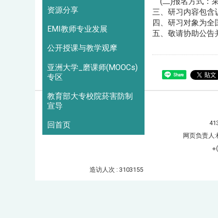
(二)报名方式：
资源分享
三、研习内容包含
四、研习对象为全
EMI教师专业发展
五、敬请协助公告
公开授课与教学观摩
亚洲大学_磨课师(MOOCs)
Share
专区
教育部大专校院菸害防制
宣导
41
回首页
网页负责人:
※
造访人次 : 3103155