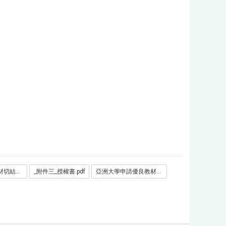
_附件二_數位教材切結書-僅為數位類.pdf
_附件三_授權書.pdf
亞洲大學申請優良教材獎勵共同作者同意書-僅為共同著作填寫.docx