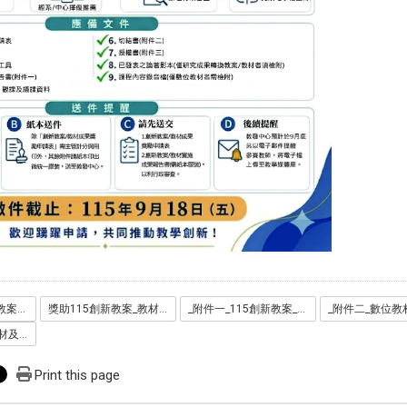
亞洲大學獎助創新教案_教材及學習評量審議要點.pdf
獎助115創新教案_教材及學習評量成果獎勵申請表._需主管計分與用印_.doc
_附件一_115創新教案_教材及學習評量實施成果報告書.docx
115年創新教案_教材及學習評量實施成果報告書封面格式說明.doc
Print this page