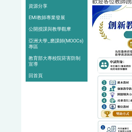
歡迎各位教師踴
資源分享
EMI教師專業發展
公開授課與教學觀摩
亞洲大學_磨課師(MOOCs)
專區
教育部大專校院菸害防制
宣導
回首頁