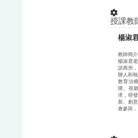
授課教
楊淑
教師簡介
楊淑君
諮商所
辦人和
教育治
障、視
求，研
新、創
會參與，