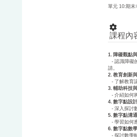
單元 10:期末
課程內
1.
障礙觀點
-
認識障礙
請。
2.
教育創新
-
了解教育
3.
輔助科技
-
介紹如何
4.
數字點設
-
深入探討
5.
數字點溝
-
學習如何
6.
數字點數
-
探討數學