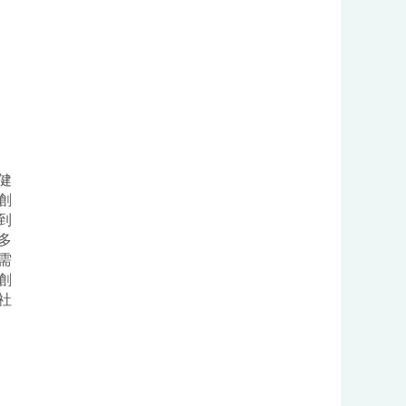
健
創
到
多
需
創
社