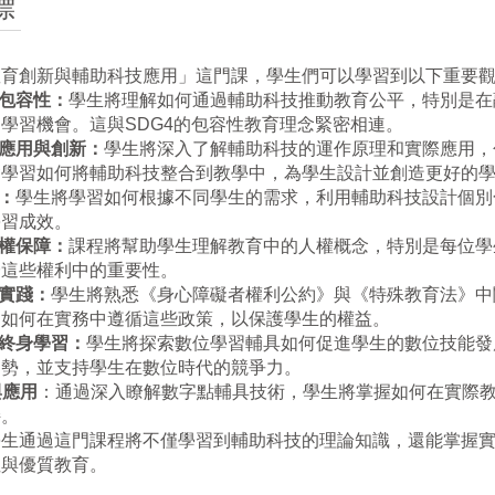
標
教育創新與輔助科技應用」這門課，學生們可以學習到以下重要
包容性：
學生將理解如何通過輔助科技推動教育公平，特別是在
的學習機會。這與
SDG4
的包容性教育理念緊密相連。
應用與創新：
學生將深入了解輔助科技的運作原理和實際應用，
會學習如何將輔助科技整合到教學中，為學生設計並創造更好的
：
學生將學習如何根據不同學生的需求，利用輔助科技設計個別
學習成效。
權保障：
課程將幫助學生理解教育中的人權概念，特別是每位學
證這些權利中的重要性。
實踐：
學生將熟悉《身心障礙者權利公約》與《特殊教育法》中
習如何在實務中遵循這些政策，以保護學生的權益。
終身學習：
學生將探索數位學習輔具如何促進學生的數位技能發
趨勢，並支持學生在數位時代的競爭力。
與應用
：通過深入瞭解數字點輔具技術，學生將掌握如何在實際
持。
學生通過這門課程將不僅學習到輔助科技的理論知識，還能掌握
性與優質教育。