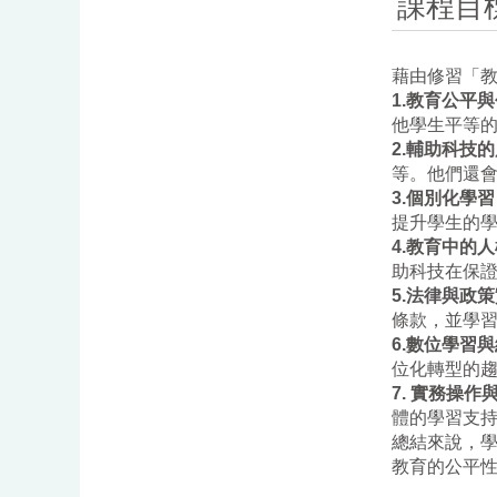
課程目
藉由修習「
1.
教育公平與
他學生平等
2.
輔助科技的
等。他們還
3.
個別化學習
提升學生的
4.
教育中的人
助科技在保
5.
法律與政策
條款，並學
6.
數位學習與
位化轉型的
7.
實務操作
體的學習支
總結來說，
教育的公平