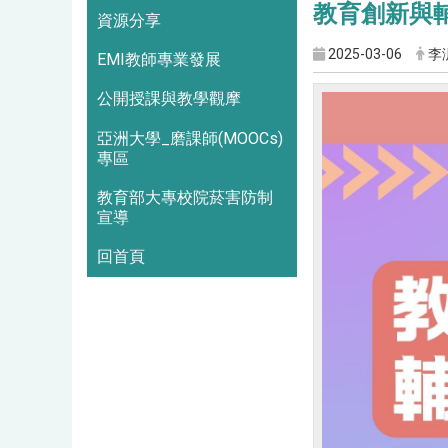
教育創新與輔
資源分享
2025-03-06
李
EMI教師專業發展
公開授課與教學觀摩
亞洲大學_磨課師(MOOCs)
專區
教育部大專校院菸害防制
宣導
回首頁