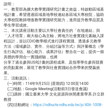
說明：
一、教育部為擴大教學實踐研究計畫之效益，特啟動區域基
地計畫，希望透過區域基地學校連結各區域大專校院，協助
大專校院教師增進教學實踐研究能力，進而提升教學品質及
學生學習成效。
二、本次講座活動主要以大學社會責任的「在地連結」與
「人才培育」兩大核心為主軸，將地方社會實踐元素融入課
程設計，並以CDIO教學模式進行課程實踐、透過多元教學
方法（場域參訪、實作、分組討論等方式）與評量概念（學
生行為評估、核心能力、成果評估）整合在一起，提供一個
具體的學用合一實踐經驗，也將
分享了過去參與USR計畫的課程成果、及指導學生參與競賽
的亮點案例，展現了教學與社會實踐結合所帶來的雙贏效
果。
三、活動資訊：
(一)時間：114年9月25日 (星期四) 12:00至14:00
(二)地點：Google Meeting(活動前3日發送會議)
(三)講師：國立臺東大學 文化資源與休閒產業學系 許立群
教授
(四)活動網址：
https://ndhucte.ndhu.edu.tw/p/406-1008-