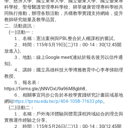
學、慈濟大學、國立東華大學、國立臺東大學、國立臺東專
科學校、聖母醫護管理專科學校、耕莘健康管理專科學校共
同執行推動，辦理各類活動，共構教學實踐支持網絡，提升
教師研究能量及教學品質。
二、活動資訊：
(一)活動一：
１、名稱：憲法案例與PBL整合於人權課程的嘗試。
２、時間：115年5月19日(二)13：00-14：30(12:45開
放進入)。
３、地點：線上Google meet(連結於報名後另以信件通
知)。
４、講師：國立高雄科技大學博雅教育中心李孝悌助理
教授。
５、報名表：
https://forms.gle/jNNVDxU9a96MBgbh8。
６、相關事宜同步公告於本校學實踐研究計畫區域基地
網站
https://tpr.niu.edu.tw/p/404-1058-71633.php
。
(二)活動二：
１、名稱：戶外海洋體驗與體育課程跨域結合的理念與
實務運作經驗之分享。
２、時間：115年5月26日(二)13：00-14：30(12:45開