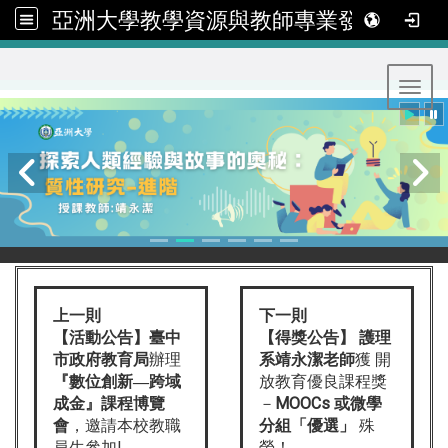
亞洲大學教學資源與教師專業發展中心
:::
Toggl
上一則
下一則
【活動公告】
【得獎公告】 護理
臺中
辦理
系靖永潔老師
獲 開
市政府教育局
放教育優良課程獎
『數位創新—跨域
－
MOOCs 或微學
成金』課程博覽
，邀請本校教職
分組「優選」
殊
會
員生參加!
榮！