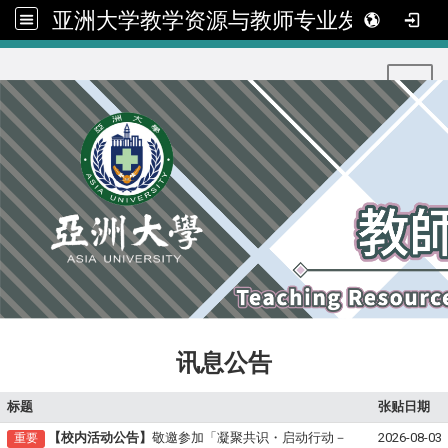
亚洲大学教学资源与教师专业发展中心
:::
Toggl
讯息公告
标题
张贴日期
【校内活动公告】
敬邀参加「凝聚共识・启动行动－
2026-08-03
重要