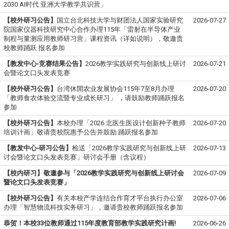
2030 AI时代 亚洲大学教学共识营」
【校外研习公告】
国立台北科技大学与财团法人国家实验研究
2026-07-27
院国家仪器科技研究中心合作办理115年「雷射在半导体产业
制程与量测应用教师研习营」课程资讯（详如说明），敬邀贵
校教师踊跃 报名参加
【教发中心-竞赛结果公告】
2026教学实践研究与创新线上研讨
2026-07-21
会暨论文口头发表竞赛
【校外研习公告】
台湾休閒农业发展协会115年7至8月办理
2026-07-20
「教师食农体验交流暨专业成长研习」 ，请鼓励教师踊跃报名
参加
【校外研习公告】
本校办理「2026 北医生医设计创新种子教师
2026-07-20
培训计画」敬请贵校院惠予公告并鼓励 踊跃报名参加
【教发中心-研习公告】
检送「2026教学实践研究与创新线上研
2026-07-13
讨会暨论文口头发表竞赛」研讨会手册（含议程）
【校内研习】敬邀参与「2026教学实践研究与创新线上研讨会
2026-07-09
暨论文口头发表竞赛」
【校外研习公告】
有关本校产学连结合作育才平台执行办公室
2026-07-06
办理「智慧物流科技实务研习」，邀请贵校教师踊跃报名参加
恭贺！本校33位教师通过115年度教育部教学实践研究计画!
2026-06-26